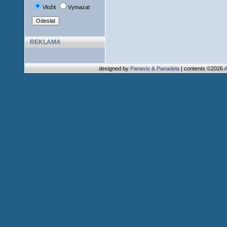
Vložit
Vymazat
REKLAMA
designed by
Panavis & Panadela
| contents ©2026
A