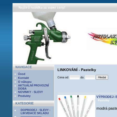
Nejširší nabídka za super ceny!
NAVIGACE
LINKOVÁNÍ - Pastelky
Úvod
Cena od:
do:
Kontakt
O nákupu
AKTUÁLNÍ PROVOZNÍ
DOBA
NOVINKY - SLEVY
Produkty
VÝPRODEJ: Bl
Pastelky
KATEGORIE
modrá paste
DOPRODEJ - SLEVY -
LIKVIDACE SKLADU
--------------------