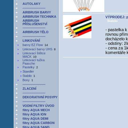
AUTOLAKY
--------------------
AIRBRUSH BARVY
AIRBRUSH TECHNIKA
VÝPRODEJ: p
AIRBRUSH
Stabilo
PŘÍSLUŠENSTVÍ
--------------------
- pastelka k
AIRBRUSH TĚLO
rovnou přím
--------------------
docházelo k
LINKOVÁNÍ
- odstíny: ž
barvy EZ Flow
14
- cena za 1
Linkovací barvy UHS
8
komentáře 
Linkovací štětce
MACK
10
Linkovací tužka
Paasche
Pastelky
2
Staedler
Stabilo
1
Boxy
1
--------------------
ZLACENÍ
--------------------
DEKORATIVNÍ POSYPY
--------------------
VODNÍ FILTRY ÚVOD
filtry AQUA MECH
filtry AQUA ION
filtry AQUA DEMI
filtry AQUA CARBON
filtry AQUA SAND