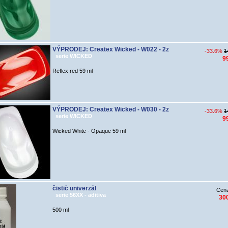
VÝPRODEJ: Createx Wicked - W022 - 2z
-33.6%
1
serie WICKED
9
Reflex red 59 ml
VÝPRODEJ: Createx Wicked - W030 - 2z
-33.6%
1
serie WICKED
9
Wicked White - Opaque 59 ml
čistič univerzál
Cen
serie 56XX - aditiva
30
500 ml