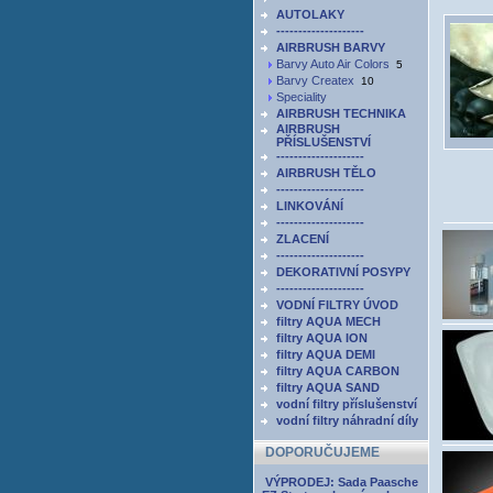
AUTOLAKY
--------------------
AIRBRUSH BARVY
Barvy Auto Air Colors
5
Barvy Createx
10
Speciality
AIRBRUSH TECHNIKA
AIRBRUSH
PŘÍSLUŠENSTVÍ
--------------------
AIRBRUSH TĚLO
--------------------
LINKOVÁNÍ
--------------------
ZLACENÍ
--------------------
DEKORATIVNÍ POSYPY
--------------------
VODNÍ FILTRY ÚVOD
filtry AQUA MECH
filtry AQUA ION
filtry AQUA DEMI
filtry AQUA CARBON
filtry AQUA SAND
vodní filtry příslušenství
vodní filtry náhradní díly
DOPORUČUJEME
VÝPRODEJ: Sada Paasche