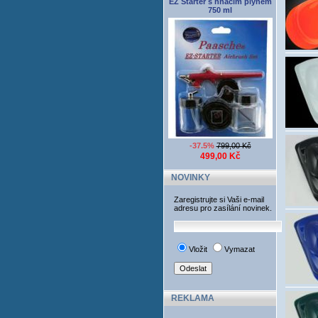
EZ Starter s hnacím plynem
750 ml
-37.5%
799,00 Kč
499,00 Kč
NOVINKY
Zaregistrujte si Vaši e-mail
adresu pro zasílání novinek.
Vložit
Vymazat
REKLAMA