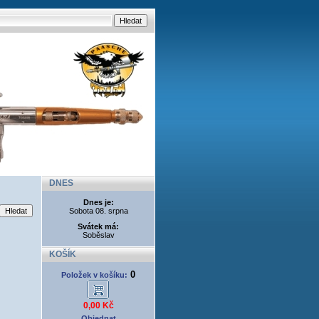
DNES
Dnes je:
Sobota 08. srpna
Svátek má:
Soběslav
KOŠÍK
0
Položek v košíku:
0,00 Kč
Objednat