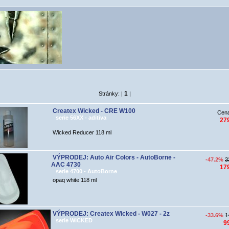
1
Stránky: |
|
Createx Wicked - CRE W100
Cen
serie 56XX - aditiva
27
Wicked Reducer 118 ml
VÝPRODEJ: Auto Air Colors - AutoBorne -
-47.2%
3
AAC 4730
17
serie 4700 - AutoBorne
opaq white 118 ml
VÝPRODEJ: Createx Wicked - W027 - 2z
-33.6%
1
serie WICKED
9