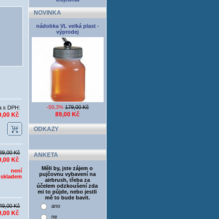
NOVINKA
nádobka VL velká plast -
výprodej
-50.3%
179,00 Kč
a s DPH:
89,00 Kč
9,00 Kč
ODKAZY
39,00 Kč
ANKETA
9,00 Kč
Měli by, jste zájem o
není
pujčovnu vybavení na
skladem
airbrush, třeba za
účelem odzkoušení zda
mi to půjde, nebo jestli
mě to bude bavit.
49,00 Kč
ano
9,00 Kč
ne