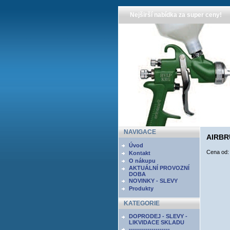
Nejširší nabídka za super ceny!
NAVIGACE
AIRBR
Úvod
Cena od
Kontakt
O nákupu
AKTUÁLNÍ PROVOZNÍ
DOBA
NOVINKY - SLEVY
Produkty
KATEGORIE
DOPRODEJ - SLEVY -
LIKVIDACE SKLADU
--------------------