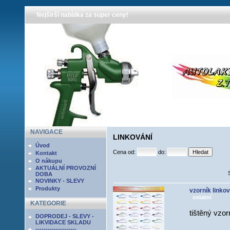
Nejširší nabídka za super ceny!
NAVIGACE
LINKOVÁNÍ
Úvod
Cena od:
do:
Kontakt
O nákupu
AKTUÁLNÍ PROVOZNÍ
DOBA
NOVINKY - SLEVY
Produkty
vzorník linko
ostatní
KATEGORIE
tištěný vzor
DOPRODEJ - SLEVY -
LIKVIDACE SKLADU
--------------------