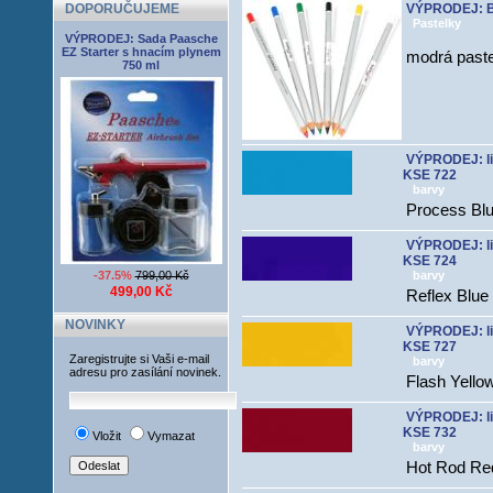
DOPORUČUJEME
VÝPRODEJ: Bl
Pastelky
VÝPRODEJ: Sada Paasche
EZ Starter s hnacím plynem
modrá paste
750 ml
VÝPRODEJ: li
KSE 722
barvy
Process Blu
VÝPRODEJ: li
KSE 724
-37.5%
799,00 Kč
barvy
499,00 Kč
Reflex Blue
NOVINKY
VÝPRODEJ: li
KSE 727
Zaregistrujte si Vaši e-mail
barvy
adresu pro zasílání novinek.
Flash Yello
VÝPRODEJ: li
KSE 732
Vložit
Vymazat
barvy
Hot Rod Re