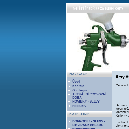
Nejširší nabídka za super ceny!
NAVIGACE
filtry
Úvod
Cena od
Kontakt
O nákupu
AKTUÁLNÍ PROVOZNÍ
DOBA
NOVINKY - SLEVY
Demineral
Produkty
jsou nejč
iontoměn
KATEGORIE
Kationty 
DOPRODEJ - SLEVY -
Kvalita d
LIKVIDACE SKLADU
elektrick
--------------------