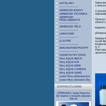
Úplná de
AUTOLAKY
s anexov
--------------------
AIRBRUSH BARVY
U provede
AIRBRUSH TECHNIKA
nejčastěj
AIRBRUSH
Úpravou 
PŘÍSLUŠENSTVÍ
sériově 
--------------------
AIRBRUSH TĚLO
Kapacita 
--------------------
předupra
LINKOVÁNÍ
--------------------
Nádoba fi
ZLACENÍ
Uvnitř fi
instalová
--------------------
G 1“
DEKORATIVNÍ POSYPY
Před odso
--------------------
upravova
VODNÍ FILTRY ÚVOD
filtry AQUA MECH
filtry AQUA ION
filtry AQUA DEMI
filtry AQUA CARBON
filtry AQUA SAND
vodní filtry příslušenství
vodní filtry náhradní díly
DOPORUČUJEME
VÝPRODEJ: Sada Paasche
EZ Starter s hnacím plynem
750 ml