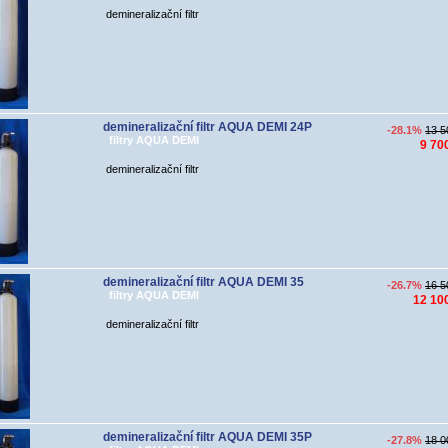
demineralizační filtr
demineralizační filtr AQUA DEMI 24P
-28.1%
13 5
filtry AQUA DEMI
9 70
demineralizační filtr
demineralizační filtr AQUA DEMI 35
-26.7%
16 5
filtry AQUA DEMI
12 10
demineralizační filtr
demineralizační filtr AQUA DEMI 35P
-27.8%
18 0