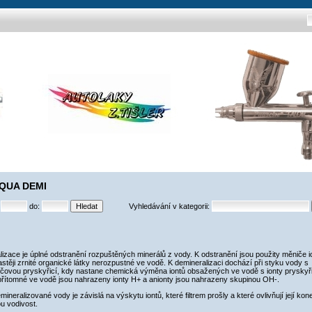
 AQUA DEMI
:
do:
Vyhledávání v kategorii:
izace je úplné odstranění rozpuštěných minerálů z vody. K odstranění jsou použity měniče i
astěji zrnité organické látky nerozpustné ve vodě. K demineralizaci dochází při styku vody s
ičovou pryskyřicí, kdy nastane chemická výměna iontů obsažených ve vodě s ionty pryskyř
přítomné ve vodě jsou nahrazeny ionty H+ a anionty jsou nahrazeny skupinou OH-.
emineralizované vody je závislá na výskytu iontů, které filtrem prošly a které ovlivňují její ko
ou vodivost.