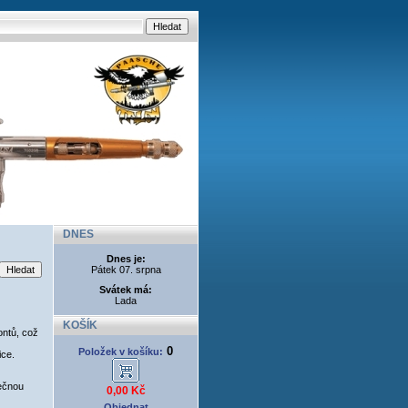
DNES
Dnes je:
Pátek 07. srpna
Svátek má:
Lada
KOŠÍK
ontů, což
0
Položek v košíku:
ice.
nečnou
0,00 Kč
Objednat