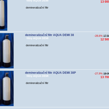
filtry AQUA DEMI
13 00
demineralizační filtr
demineralizační filtr AQUA DEMI 38
-28.6%
17 5
filtry AQUA DEMI
12 50
demineralizační filtr
demineralizační filtr AQUA DEMI 38P
-27.9%
19 0
filtry AQUA DEMI
13 70
demineralizační filtr