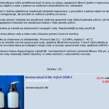
mineralizace může proběhnout buď ve dvou za sebou zapojených filtrech (jeden s katexovou
ou náplní) a nebo v jednom se směsným iontoměničem tzv. mixbedem.
ní s dvěma náplněmi je snadná její následná regenerace, u provedení s jednou náplní se ta
i neregeneruje, ale provádí se celková výměna za novou.
vody pomocí mixbedu lze dosáhnout vodivosti upravené vody řádově jednotek µS/cm ( při d
zapojených kolonách lze dosáhnout hodnot v řádu desetin µS/cm.
kolony je závislá na vlastnostech vstupující vody. Nejvýhodnější je tedy použít již
venou pitnou vodu a nebo vodu získanou pomocí reverzní osmózy.
ltru je zhotovena ze sklolaminátu. Provozní tlak 0,1 – 0,6 MPa, teplota 5 - 40 °C.
ltru je umístěn rozvod upravované vody, opatřený filtračními tryskami. V horní části nádoby je
na rozvodná hlava pro připojení vstupu vody a výstupu upravované vody, opatřená vnitřním 
lovací kolonu doporučujeme zařadit filtr mechanických nečistot o jemnosti filtrace 100 μm, 
né vody nedostaly žádné částečky rzi nebo nečistot z vodovodního rozvodu.
1
Stránky: |
|
demineralizační filtr AQUA DEMI 4
-28.9%
4 5
filtry AQUA DEMI
3 20
demineralizační filtr