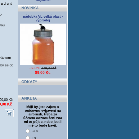
 a druhý
NOVINKA
to
nádobka VL velká plast -
výprodej
vou
závitem
aby se do
-50.3%
179,00 Kč
89,00 Kč
ODKAZY
ANKETA
00,00 Kč
0,00 Kč
Měli by, jste zájem o
pujčovnu vybavení na
airbrush, třeba za
účelem odzkoušení zda
mi to půjde, nebo jestli
mě to bude bavit.
ano
ne