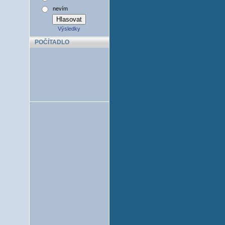
nevím
Výsledky
POČÍTADLO