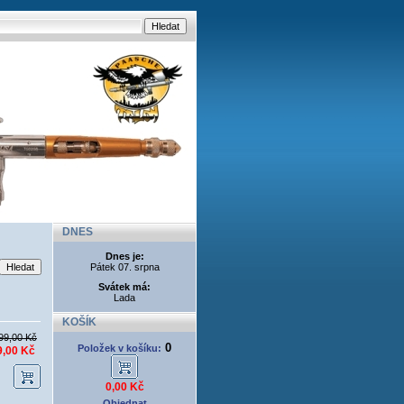
DNES
Dnes je:
Pátek 07. srpna
Svátek má:
Lada
KOŠÍK
99,00 Kč
0
Položek v košíku:
9,00 Kč
0,00 Kč
Objednat