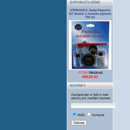
DOPORUČUJEME
VÝPRODEJ: Sada Paasche
EZ Starter s hnacím plynem
750 ml
-37.5%
799,00 Kč
499,00 Kč
NOVINKY
Zaregistrujte si Vaši e-mail
adresu pro zasílání novinek.
Vložit
Vymazat