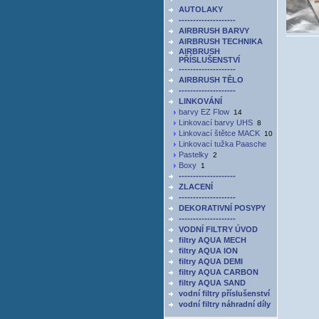
AUTOLAKY
--------------------
AIRBRUSH BARVY
AIRBRUSH TECHNIKA
AIRBRUSH
PŘÍSLUŠENSTVÍ
--------------------
AIRBRUSH TĚLO
--------------------
LINKOVÁNÍ
barvy EZ Flow
14
Linkovací barvy UHS
8
Linkovací štětce MACK
10
Linkovací tužka Paasche
Pastelky
2
Boxy
1
--------------------
ZLACENÍ
--------------------
DEKORATIVNÍ POSYPY
--------------------
VODNÍ FILTRY ÚVOD
filtry AQUA MECH
filtry AQUA ION
filtry AQUA DEMI
filtry AQUA CARBON
filtry AQUA SAND
vodní filtry příslušenství
vodní filtry náhradní díly