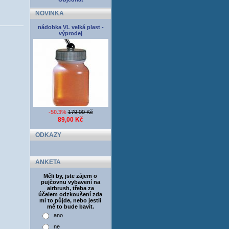
NOVINKA
nádobka VL velká plast -
výprodej
-50.3%
179,00 Kč
89,00 Kč
ODKAZY
ANKETA
Měli by, jste zájem o
pujčovnu vybavení na
airbrush, třeba za
účelem odzkoušení zda
mi to půjde, nebo jestli
mě to bude bavit.
ano
ne