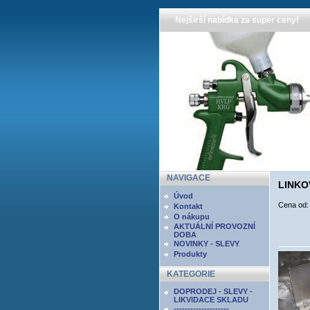
Nejširší nabídka za super ceny!
NAVIGACE
LINKO
Úvod
Cena od
Kontakt
O nákupu
AKTUÁLNÍ PROVOZNÍ
DOBA
NOVINKY - SLEVY
Produkty
KATEGORIE
DOPRODEJ - SLEVY -
LIKVIDACE SKLADU
--------------------