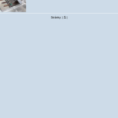
1
Stránky: |
|