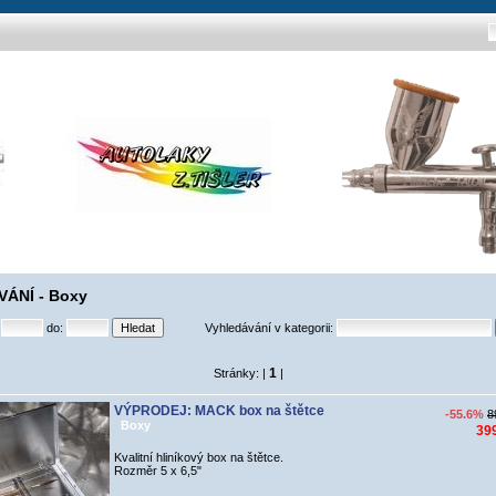
VÁNÍ - Boxy
:
do:
Vyhledávání v kategorii:
1
Stránky: |
|
VÝPRODEJ: MACK box na štětce
-55.6%
8
Boxy
39
Kvalitní hliníkový box na štětce.
Rozměr 5 x 6,5"