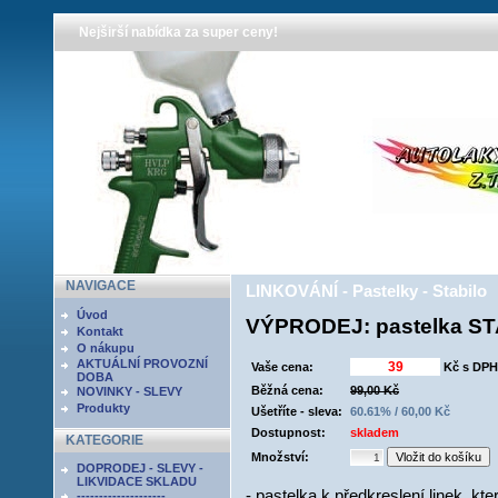
Nejširší nabídka za super ceny!
NAVIGACE
LINKOVÁNÍ - Pastelky - Stabilo
Úvod
VÝPRODEJ: pastelka S
Kontakt
O nákupu
AKTUÁLNÍ PROVOZNÍ
Vaše cena:
Kč s DPH
DOBA
Běžná cena:
99,00 Kč
NOVINKY - SLEVY
Produkty
Ušetříte - sleva:
60.61% / 60,00 Kč
Dostupnost:
skladem
KATEGORIE
Množství:
DOPRODEJ - SLEVY -
LIKVIDACE SKLADU
- pastelka k předkreslení linek, kt
--------------------