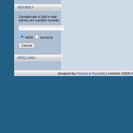
NOVINKY
Zaregistrujte si Vaši e-mail
adresu pro zasílání novinek.
Vložit
Vymazat
REKLAMA
designed by
Panavis & Panadela
| contents ©2026
A