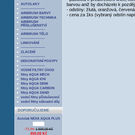
barvou aniž by docházelo k pozděj
AUTOLAKY
--------------------
- odstíny: žlutá, oranžová, červen
AIRBRUSH BARVY
- cena za 1ks (vybraný odstín nap
AIRBRUSH TECHNIKA
AIRBRUSH
PŘÍSLUŠENSTVÍ
--------------------
AIRBRUSH TĚLO
--------------------
LINKOVÁNÍ
--------------------
ZLACENÍ
--------------------
DEKORATIVNÍ POSYPY
--------------------
VODNÍ FILTRY ÚVOD
filtry AQUA MECH
filtry AQUA ION
filtry AQUA DEMI
filtry AQUA CARBON
filtry AQUA SAND
vodní filtry příslušenství
vodní filtry náhradní díly
DOPORUČUJEME
Autolak NEXA AQUA PLUS
-73.3%
1 500,00 Kč
400,00 Kč