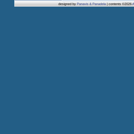
designed by
Panavis & Panadela
| contents ©2026
A