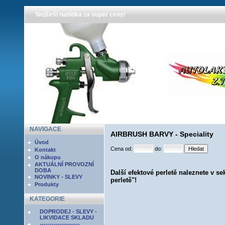
Nejširší nabídka za super ceny!
NAVIGACE
AIRBRUSH BARVY - Speciality
Úvod
Cena od:
do:
Kontakt
O nákupu
AKTUÁLNÍ PROVOZNÍ
DOBA
Další efektové perletě naleznete v s
NOVINKY - SLEVY
perletě"!
Produkty
KATEGORIE
DOPRODEJ - SLEVY -
LIKVIDACE SKLADU
--------------------