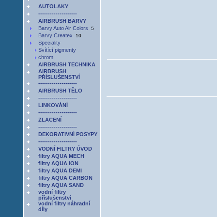
AUTOLAKY
--------------------
AIRBRUSH BARVY
Barvy Auto Air Colors
5
Barvy Createx
10
Speciality
Svítící pigmenty
chrom
AIRBRUSH TECHNIKA
AIRBRUSH
PŘÍSLUŠENSTVÍ
--------------------
AIRBRUSH TĚLO
--------------------
LINKOVÁNÍ
--------------------
ZLACENÍ
--------------------
DEKORATIVNÍ POSYPY
--------------------
VODNÍ FILTRY ÚVOD
filtry AQUA MECH
filtry AQUA ION
filtry AQUA DEMI
filtry AQUA CARBON
filtry AQUA SAND
vodní filtry
příslušenství
vodní filtry náhradní
díly