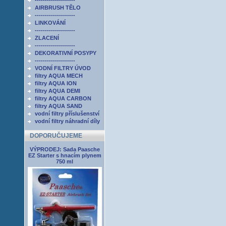
--------------------
AIRBRUSH TĚLO
--------------------
LINKOVÁNÍ
--------------------
ZLACENÍ
--------------------
DEKORATIVNÍ POSYPY
--------------------
VODNÍ FILTRY ÚVOD
filtry AQUA MECH
filtry AQUA ION
filtry AQUA DEMI
filtry AQUA CARBON
filtry AQUA SAND
vodní filtry příslušenství
vodní filtry náhradní díly
DOPORUČUJEME
VÝPRODEJ: Sada Paasche
EZ Starter s hnacím plynem
750 ml