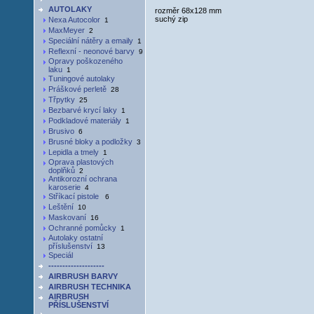
AUTOLAKY
rozměr 68x128 mm
suchý zip
Nexa Autocolor
1
MaxMeyer
2
Speciální nátěry a emaily
1
Reflexní - neonové barvy
9
Opravy poškozeného
laku
1
Tuningové autolaky
Práškové perletě
28
Třpytky
25
Bezbarvé krycí laky
1
Podkladové materiály
1
Brusivo
6
Brusné bloky a podložky
3
Lepidla a tmely
1
Oprava plastových
doplňků
2
Antikorozní ochrana
karoserie
4
Stříkací pistole
6
Leštění
10
Maskovaní
16
Ochranné pomůcky
1
Autolaky ostatní
příslušenství
13
Speciál
--------------------
AIRBRUSH BARVY
AIRBRUSH TECHNIKA
AIRBRUSH
PŘÍSLUŠENSTVÍ