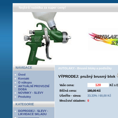
Nejširší nabídka za super ceny!
NAVIGACE
AUTOLAKY - Brusné bloky a podložky
Úvod
VÝPRODEJ: pružný brusný blok
Kontakt
O nákupu
Vaše cena:
Kč s 
AKTUÁLNÍ PROVOZNÍ
DOBA
Běžná cena:
180,00 Kč
NOVINKY - SLEVY
Ušetříte - sleva:
33.33% / 60,00 Kč
Produkty
Množství skladem:
0
KATEGORIE
DOPRODEJ - SLEVY -
LIKVIDACE SKLADU
--------------------