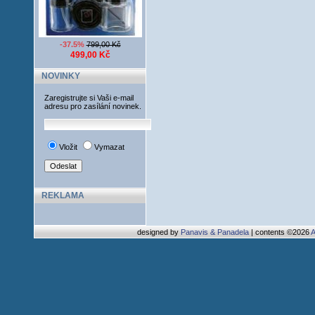
-37.5%
799,00 Kč
499,00 Kč
NOVINKY
Zaregistrujte si Vaši e-mail
adresu pro zasílání novinek.
Vložit
Vymazat
REKLAMA
designed by
Panavis & Panadela
| contents ©2026
A