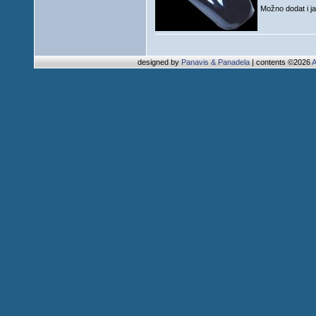
Možno dodat i j
designed by
Panavis & Panadela
| contents ©2026
A