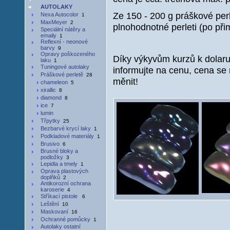
AUTOLAKY
Ze 150 - 200 g práškové perlet
Nexa Autocolor
1
MaxMeyer
2
plnohodnotné perleti (po přim
Speciální nátěry a
emaily
1
Reflexní - neonové
barvy
9
Opravy poškozeného
Díky výkyvům kurzů k dolar
laku
1
Tuningové autolaky
informujte na cenu, cena se
Práškové perletě
28
měnit!
chameleon
5
xirallic
8
diamond
8
ice
7
lumin
Třpytky
25
Bezbarvé krycí laky
1
Podkladové materiály
1
Brusivo
6
Brusné bloky a
podložky
3
Lepidla a tmely
1
Oprava plastových
doplňků
2
Antikorozní ochrana
karoserie
4
Stříkací pistole
6
Leštění
10
Maskovaní
16
Ochranné pomůcky
1
Autolaky ostatní