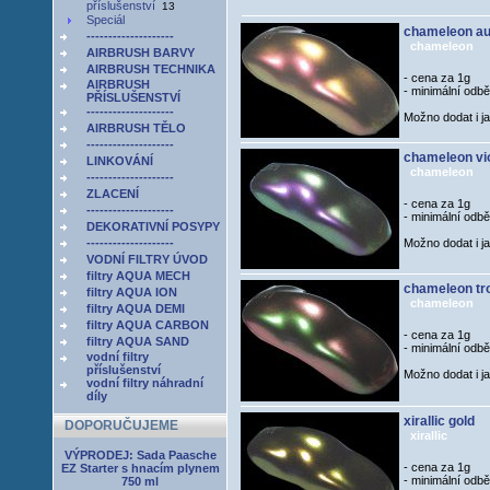
příslušenství
13
Speciál
chameleon au
--------------------
chameleon
AIRBRUSH BARVY
AIRBRUSH TECHNIKA
- cena za 1g
AIRBRUSH
- minimální odb
PŘÍSLUŠENSTVÍ
--------------------
Možno dodat i j
AIRBRUSH TĚLO
--------------------
chameleon vio
LINKOVÁNÍ
chameleon
--------------------
ZLACENÍ
- cena za 1g
--------------------
- minimální odb
DEKORATIVNÍ POSYPY
--------------------
Možno dodat i j
VODNÍ FILTRY ÚVOD
filtry AQUA MECH
chameleon tro
filtry AQUA ION
chameleon
filtry AQUA DEMI
filtry AQUA CARBON
- cena za 1g
filtry AQUA SAND
- minimální odb
vodní filtry
příslušenství
Možno dodat i j
vodní filtry náhradní
díly
xirallic gold
DOPORUČUJEME
xirallic
VÝPRODEJ: Sada Paasche
- cena za 1g
EZ Starter s hnacím plynem
- minimální odb
750 ml