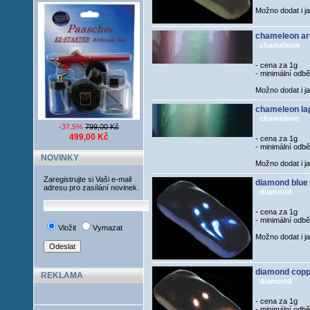
Možno dodat i j
chameleon arti
chameleon
- cena za 1g
- minimální odb
Možno dodat i j
chameleon lap
chameleon
-37.5%
799,00 Kč
499,00 Kč
- cena za 1g
- minimální odb
NOVINKY
Možno dodat i j
Zaregistrujte si Vaši e-mail
diamond blue
adresu pro zasílání novinek.
diamond
- cena za 1g
- minimální odb
Vložit
Vymazat
Možno dodat i j
diamond copp
REKLAMA
diamond
- cena za 1g
- minimální odb