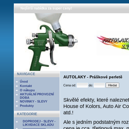
Nejširší nabídka za super ceny!
NAVIGACE
AUTOLAKY - Práškové perletě
Úvod
Cena od:
do:
Kontakt
O nákupu
AKTUÁLNÍ PROVOZNÍ
DOBA
Skvělé efekty, které nalezne
NOVINKY - SLEVY
House of Kolors, Auto Air Co
Produkty
atd.!
KATEGORIE
Ale s jedním podstatným rozdí
DOPRODEJ - SLEVY -
LIKVIDACE SKLADU
cena je cca. třetinová max. 
--------------------