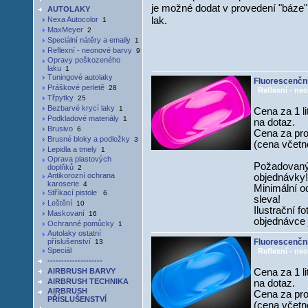
je možné dodat v provedení "báze"
AUTOLAKY
lak.
Nexa Autocolor
1
MaxMeyer
2
Speciální nátěry a emaily
1
Reflexní - neonové barvy
9
Opravy poškozeného
laku
1
Tuningové autolaky
Fluorescenčn
Práškové perletě
28
Reflexní - neo
Třpytky
25
Bezbarvé krycí laky
1
Cena za 1 li
Podkladové materiály
1
na dotaz.
Brusivo
6
Cena za prov
Brusné bloky a podložky
3
(cena včetně
Lepidla a tmely
1
Oprava plastových
Požadovaný
doplňků
2
Antikorozní ochrana
objednávky!
karoserie
4
Minimální od
Stříkací pistole
6
sleva!
Leštění
10
Ilustrační f
Maskovaní
16
objednávce 
Ochranné pomůcky
1
Autolaky ostatní
příslušenství
Fluorescenčn
13
Speciál
Reflexní - neo
--------------------
AIRBRUSH BARVY
Cena za 1 li
AIRBRUSH TECHNIKA
na dotaz.
AIRBRUSH
Cena za prov
PŘÍSLUŠENSTVÍ
(cena včetně