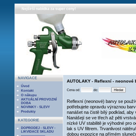
Nejširší nabídka za super ceny!
NAVIGACE
AUTOLAKY - Reflexní - neonové 
Úvod
Cena od:
do:
Kontakt
O nákupu
AKTUÁLNÍ PROVOZNÍ
Reflexní (neonové) barvy se použí
DOBA
potřebujete opravdu výraznou barvu
NOVINKY - SLEVY
Produkty
nanášet na čistě bílý podklad, aby v
Nanášejí se ve třech až pěti vrstv
KATEGORIE
nízké UV stabilitě je výhodné pro o
DOPRODEJ - SLEVY -
lak s UV filtrem. Trvanlivost nátěr
LIKVIDACE SKLADU
dobou expozice na přímém slunečn
--------------------