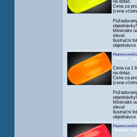
na dotaz.
Cena za prov
(cena včetně
Požadovaný
objednávky!
Minimální od
sleva!
Ilustrační f
objednávce 
Fluorescenční
Reflexní - neo
Cena za 1 li
na dotaz.
Cena za prov
(cena včetně
Požadovaný
objednávky!
Minimální od
sleva!
Ilustrační f
objednávce 
Fluorescenčn
Reflexní - neo