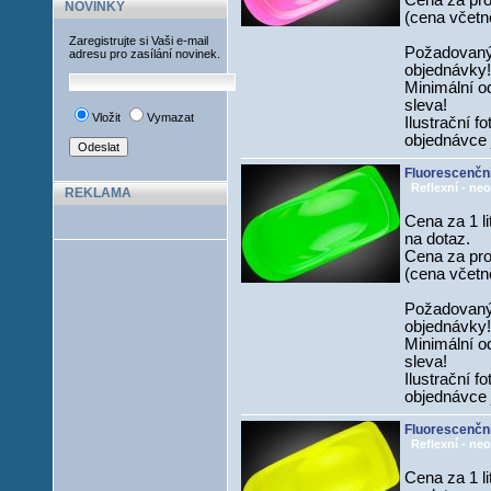
Cena za prov
NOVINKY
(cena včetně
Zaregistrujte si Vaši e-mail
Požadovaný
adresu pro zasílání novinek.
objednávky!
Minimální od
sleva!
Vložit
Vymazat
Ilustrační f
objednávce 
Fluorescenční
Reflexní - neo
REKLAMA
Cena za 1 li
na dotaz.
Cena za prov
(cena včetně
Požadovaný
objednávky!
Minimální od
sleva!
Ilustrační f
objednávce 
Fluorescenční
Reflexní - neo
Cena za 1 li