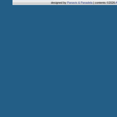
designed by
Panavis & Panadela
| contents ©2026
A