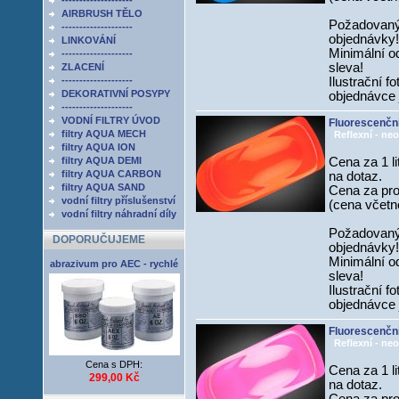
--------------------
AIRBRUSH TĚLO
Požadovaný
--------------------
objednávky!
LINKOVÁNÍ
Minimální od
--------------------
sleva!
ZLACENÍ
--------------------
Ilustrační f
DEKORATIVNÍ POSYPY
objednávce 
--------------------
VODNÍ FILTRY ÚVOD
Fluorescenčn
filtry AQUA MECH
Reflexní - neo
filtry AQUA ION
filtry AQUA DEMI
Cena za 1 li
filtry AQUA CARBON
na dotaz.
filtry AQUA SAND
Cena za prov
vodní filtry příslušenství
(cena včetně
vodní filtry náhradní díly
Požadovaný
DOPORUČUJEME
objednávky!
Minimální od
abrazivum pro AEC - rychlé
sleva!
Ilustrační f
objednávce 
Fluorescenční
Reflexní - neo
Cena s DPH:
Cena za 1 li
299,00 Kč
na dotaz.