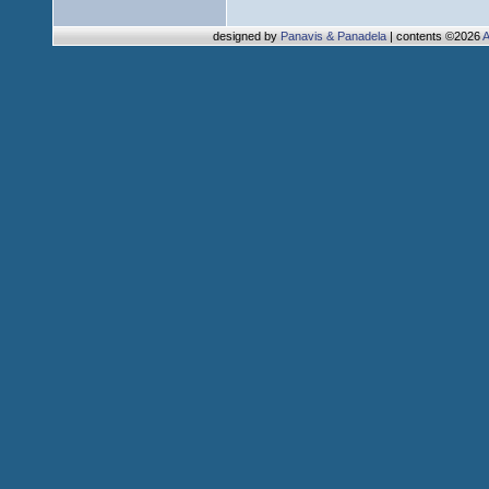
designed by
Panavis & Panadela
| contents ©2026
A