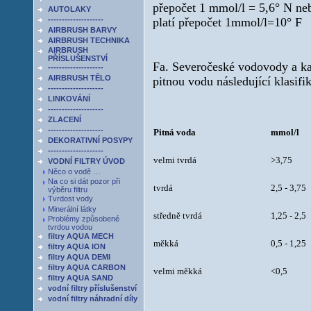
přepočet 1 mmol/l = 5,6° N neb
AUTOLAKY
--------------------
platí přepočet
1mmol/l=10° F
AIRBRUSH BARVY
AIRBRUSH TECHNIKA
AIRBRUSH
PŘÍSLUŠENSTVÍ
Fa. Severočeské vodovody a ka
--------------------
AIRBRUSH TĚLO
pitnou vodu následující klasifik
--------------------
LINKOVÁNÍ
--------------------
ZLACENÍ
--------------------
Pitná voda
mmol/l
DEKORATIVNÍ POSYPY
--------------------
velmi tvrdá
>3,75
VODNÍ FILTRY ÚVOD
Něco o vodě …
Na co si dát pozor při
tvrdá
2,5 - 3,75
výběru filtru
Tvrdost vody
Minerální látky
středně tvrdá
1,25 - 2,5
Problémy způsobené
tvrdou vodou
filtry AQUA MECH
měkká
0,5 - 1,25
filtry AQUA ION
filtry AQUA DEMI
filtry AQUA CARBON
velmi měkká
<0,5
filtry AQUA SAND
vodní filtry příslušenství
vodní filtry náhradní díly