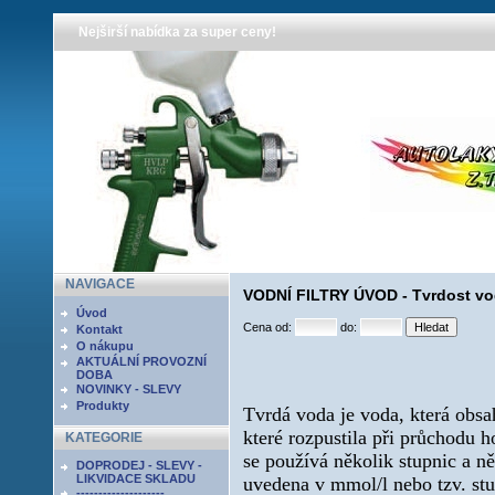
Nejširší nabídka za super ceny!
NAVIGACE
VODNÍ FILTRY ÚVOD - Tvrdost v
Úvod
Cena od:
do:
Kontakt
O nákupu
AKTUÁLNÍ PROVOZNÍ
DOBA
NOVINKY - SLEVY
Produkty
Tvrdá voda je voda, která obsa
které rozpustila při průchodu 
KATEGORIE
se používá několik stupnic a ně
DOPRODEJ - SLEVY -
LIKVIDACE SKLADU
uvedena v mmol/l nebo tzv. stu
--------------------