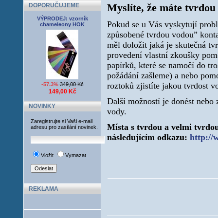
Myslíte, že máte tvrdou
DOPORUČUJEME
VÝPRODEJ: vzorník
Pokud se u Vás vyskytují prob
chameleony HOK
způsobené tvrdou vodou” konta
měl doložit jaká je skutečná t
provedení vlastní zkoušky pom
papírků, které se namočí do tr
požádání zašleme) a nebo pomo
roztoků zjistíte jakou tvrdost 
-57.3%
349,00 Kč
149,00 Kč
Další možností je donést nebo 
NOVINKY
vody.
Zaregistrujte si Vaši e-mail
Místa s tvrdou a velmi tvrd
adresu pro zasílání novinek.
následujícím odkazu:
http://
Vložit
Vymazat
REKLAMA