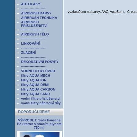
AUTOLAKY
--------------------
vyzkoušeno na barvy: AAC, AutoBorne, Creat
AIRBRUSH BARVY
AIRBRUSH TECHNIKA
AIRBRUSH
PŘÍSLUŠENSTVÍ
--------------------
AIRBRUSH TĚLO
--------------------
LINKOVÁNÍ
--------------------
ZLACENÍ
--------------------
DEKORATIVNÍ POSYPY
--------------------
VODNÍ FILTRY ÚVOD
filtry AQUA MECH
filtry AQUA ION
filtry AQUA DEMI
filtry AQUA CARBON
filtry AQUA SAND
vodní filtry příslušenství
vodní filtry náhradní díly
DOPORUČUJEME
VÝPRODEJ: Sada Paasche
EZ Starter s hnacím plynem
750 ml