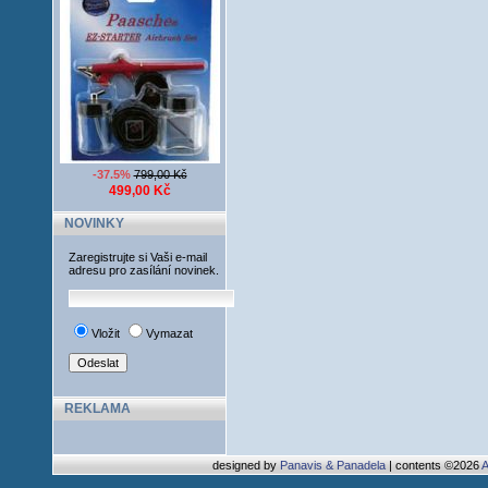
-37.5%
799,00 Kč
499,00 Kč
NOVINKY
Zaregistrujte si Vaši e-mail
adresu pro zasílání novinek.
Vložit
Vymazat
REKLAMA
designed by
Panavis & Panadela
| contents ©2026
A