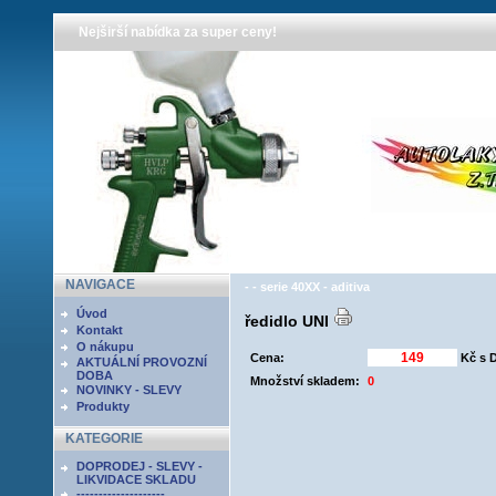
Nejširší nabídka za super ceny!
NAVIGACE
- - serie 40XX - aditiva
Úvod
ředidlo UNI
Kontakt
O nákupu
Cena:
Kč s 
AKTUÁLNÍ PROVOZNÍ
DOBA
Množství skladem:
0
NOVINKY - SLEVY
Produkty
KATEGORIE
DOPRODEJ - SLEVY -
LIKVIDACE SKLADU
--------------------