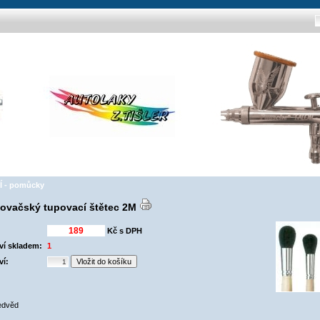
 - pomůcky
ovačský tupovací štětec 2M
Kč s DPH
ví skladem:
1
ví:
edvěd