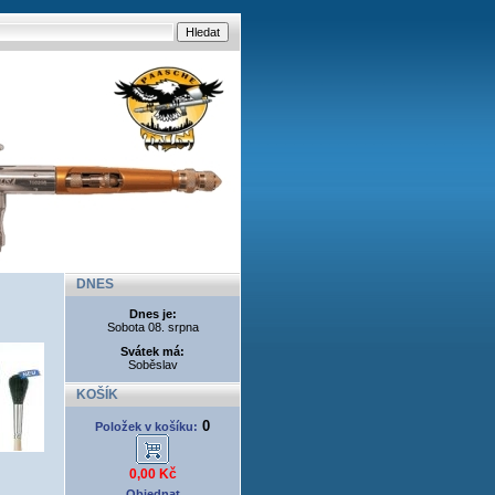
DNES
Dnes je:
Sobota 08. srpna
Svátek má:
Soběslav
KOŠÍK
0
Položek v košíku:
0,00 Kč
Objednat