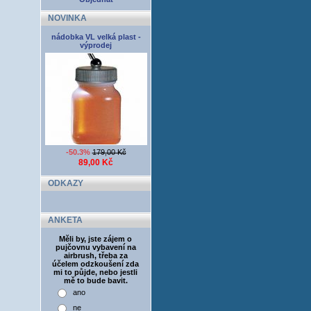
NOVINKA
nádobka VL velká plast -
výprodej
-50.3%
179,00 Kč
89,00 Kč
ODKAZY
ANKETA
Měli by, jste zájem o
pujčovnu vybavení na
airbrush, třeba za
účelem odzkoušení zda
mi to půjde, nebo jestli
mě to bude bavit.
ano
ne