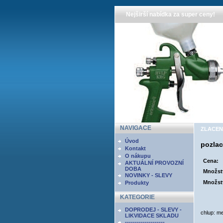
Nejširší nabídka za super ceny!
NAVIGACE
ZLACENÍ
Úvod
pozlac
Kontakt
O nákupu
Cena:
AKTUÁLNÍ PROVOZNÍ
DOBA
Množst
NOVINKY - SLEVY
Množst
Produkty
KATEGORIE
DOPRODEJ - SLEVY -
chlup: m
LIKVIDACE SKLADU
--------------------