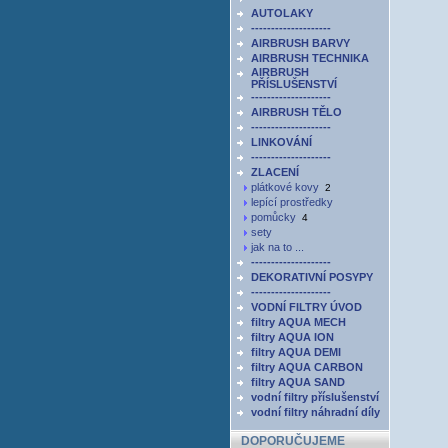
AUTOLAKY
--------------------
AIRBRUSH BARVY
AIRBRUSH TECHNIKA
AIRBRUSH
PŘÍSLUŠENSTVÍ
--------------------
AIRBRUSH TĚLO
--------------------
LINKOVÁNÍ
--------------------
ZLACENÍ
plátkové kovy
2
lepící prostředky
pomůcky
4
sety
jak na to ...
--------------------
DEKORATIVNÍ POSYPY
--------------------
VODNÍ FILTRY ÚVOD
filtry AQUA MECH
filtry AQUA ION
filtry AQUA DEMI
filtry AQUA CARBON
filtry AQUA SAND
vodní filtry příslušenství
vodní filtry náhradní díly
DOPORUČUJEME