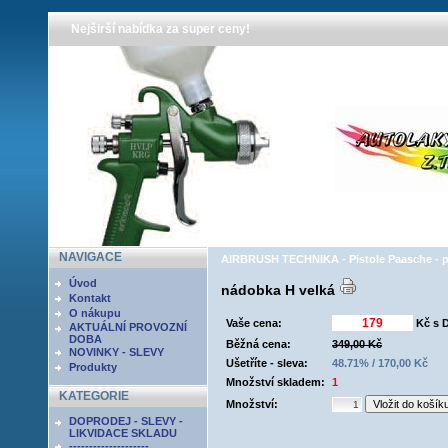
Nejširší nabídka za super ceny!
NAVIGACE
AIRBRUSH TECHNIKA - Pistole Paasche - př
Úvod
nádobka H velká
Kontakt
O nákupu
Vaše cena:
Kč s 
AKTUÁLNÍ PROVOZNÍ
DOBA
Běžná cena:
349,00 Kč
NOVINKY - SLEVY
Ušetříte - sleva:
48.71% / 170,00 Kč
Produkty
Množství skladem:
1
KATEGORIE
Množství:
DOPRODEJ - SLEVY -
LIKVIDACE SKLADU
--------------------