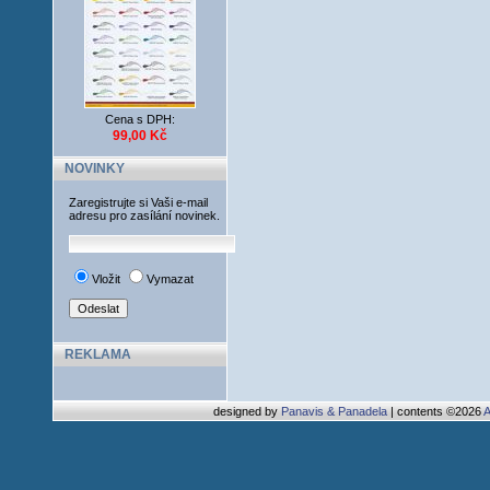
Cena s DPH:
99,00 Kč
NOVINKY
Zaregistrujte si Vaši e-mail
adresu pro zasílání novinek.
Vložit
Vymazat
REKLAMA
designed by
Panavis & Panadela
| contents ©2026
A