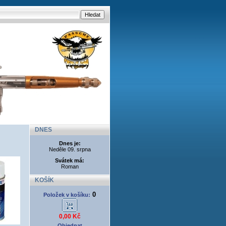
DNES
Dnes je:
Neděle 09. srpna
Svátek má:
Roman
KOŠÍK
0
Položek v košíku:
0,00 Kč
Objednat