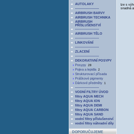
AUTOLAKY
lze s výh
snadná a
--------------------
AIRBRUSH BARVY
AIRBRUSH TECHNIKA
AIRBRUSH
PŘÍSLUŠENSTVÍ
--------------------
AIRBRUSH TĚLO
--------------------
LINKOVÁNÍ
--------------------
ZLACENÍ
--------------------
DEKORATIVNÍ POSYPY
Posypy
28
Pojiva a lepidla
2
Strukturovací přísada
Práškové pigmenty
Dárkové předměty
1
--------------------
VODNÍ FILTRY ÚVOD
filtry AQUA MECH
filtry AQUA ION
filtry AQUA DEMI
filtry AQUA CARBON
filtry AQUA SAND
vodní filtry příslušenství
vodní filtry náhradní díly
DOPORUČUJEME