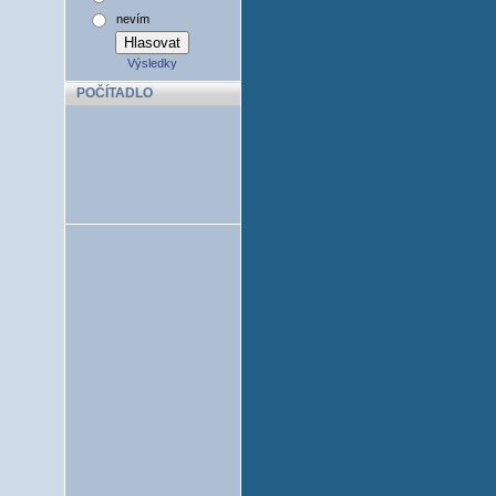
nevím
Výsledky
POČÍTADLO