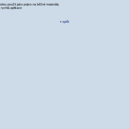
odou použít jako pojivo na běžné materiály
 rychlá aplikace
« zpět