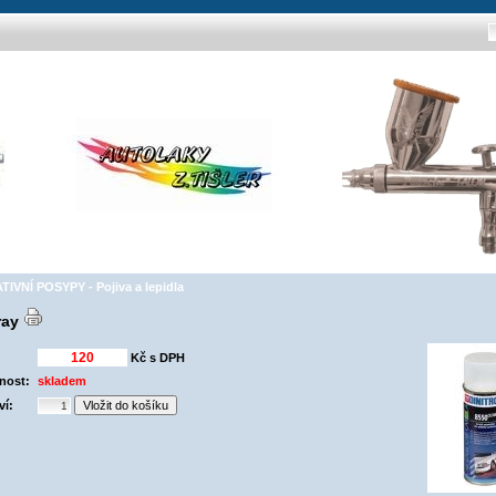
IVNÍ POSYPY - Pojiva a lepidla
ray
Kč s DPH
nost:
skladem
ví: