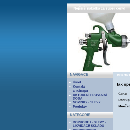
Nejširší nabídka za super ceny!
NAVIGACE
DEKORAT
Úvod
lak sp
Kontakt
O nákupu
Cena:
AKTUÁLNÍ PROVOZNÍ
DOBA
Dostup
NOVINKY - SLEVY
Množst
Produkty
KATEGORIE
DOPRODEJ - SLEVY -
LIKVIDACE SKLADU
--------------------