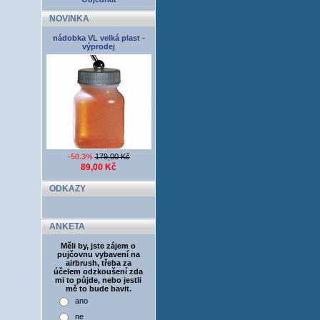
NOVINKA
nádobka VL velká plast -
výprodej
-50.3%
179,00 Kč
89,00 Kč
ODKAZY
ANKETA
Měli by, jste zájem o
pujčovnu vybavení na
airbrush, třeba za
účelem odzkoušení zda
mi to půjde, nebo jestli
mě to bude bavit.
ano
ne