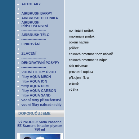
AUTOLAKY
--------------------
AIRBRUSH BARVY
AIRBRUSH TECHNIKA
AIRBRUSH
PŘÍSLUŠENSTVÍ
--------------------
nominální průtok
AIRBRUSH TĚLO
maximální průtok
--------------------
objem náplně
LINKOVÁNÍ
průřez
--------------------
ZLACENÍ
celková hmotnost bez náplně
--------------------
celková hmotnost s náplní
DEKORATIVNÍ POSYPY
tlak min/max
--------------------
provozní teplota
VODNÍ FILTRY ÚVOD
filtry AQUA MECH
připojení filtru
filtry AQUA ION
průměr
filtry AQUA DEMI
výška
filtry AQUA CARBON
filtry AQUA SAND
vodní filtry příslušenství
vodní filtry náhradní díly
DOPORUČUJEME
VÝPRODEJ: Sada Paasche
EZ Starter s hnacím plynem
750 ml