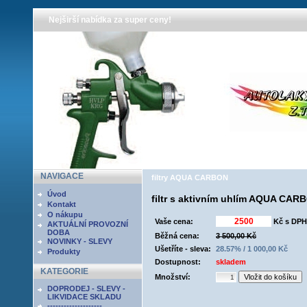
Nejširší nabídka za super ceny!
NAVIGACE
filtry AQUA CARBON
Úvod
filtr s aktivním uhlím AQUA CAR
Kontakt
O nákupu
Vaše cena:
Kč s DPH
AKTUÁLNÍ PROVOZNÍ
DOBA
Běžná cena:
3 500,00 Kč
NOVINKY - SLEVY
Ušetříte - sleva:
28.57% / 1 000,00 Kč
Produkty
Dostupnost:
skladem
KATEGORIE
Množství:
DOPRODEJ - SLEVY -
LIKVIDACE SKLADU
--------------------