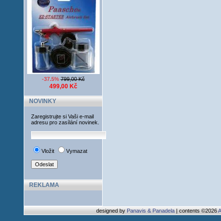
-37.5%
799,00 Kč
499,00 Kč
NOVINKY
Zaregistrujte si Vaši e-mail
adresu pro zasílání novinek.
Vložit
Vymazat
REKLAMA
designed by
Panavis & Panadela
| contents ©2026
A