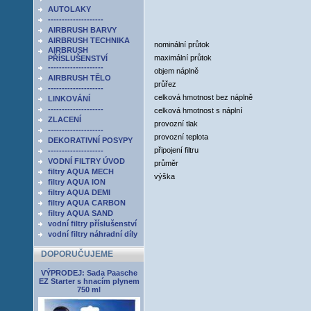
AUTOLAKY
--------------------
AIRBRUSH BARVY
AIRBRUSH TECHNIKA
nominální průtok
AIRBRUSH
maximální průtok
PŘÍSLUŠENSTVÍ
--------------------
objem náplně
AIRBRUSH TĚLO
průřez
--------------------
celková hmotnost bez náplně
LINKOVÁNÍ
--------------------
celková hmotnost s náplní
ZLACENÍ
provozní tlak
--------------------
provozní teplota
DEKORATIVNÍ POSYPY
připojení filtru
--------------------
VODNÍ FILTRY ÚVOD
průměr
filtry AQUA MECH
výška
filtry AQUA ION
filtry AQUA DEMI
filtry AQUA CARBON
filtry AQUA SAND
vodní filtry příslušenství
vodní filtry náhradní díly
DOPORUČUJEME
VÝPRODEJ: Sada Paasche
EZ Starter s hnacím plynem
750 ml