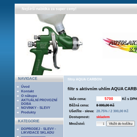
Nejširší nabídka za super ceny!
NAVIGACE
filtry AQUA CARBON
Úvod
filtr s aktivním uhlím AQUA CA
Kontakt
O nákupu
Vaše cena:
Kč s DPH
AKTUÁLNÍ PROVOZNÍ
DOBA
Běžná cena:
8 000,00 Kč
NOVINKY - SLEVY
Ušetříte - sleva:
28.75% / 2 300,00 Kč
Produkty
Dostupnost:
skladem
KATEGORIE
Množství:
DOPRODEJ - SLEVY -
LIKVIDACE SKLADU
--------------------