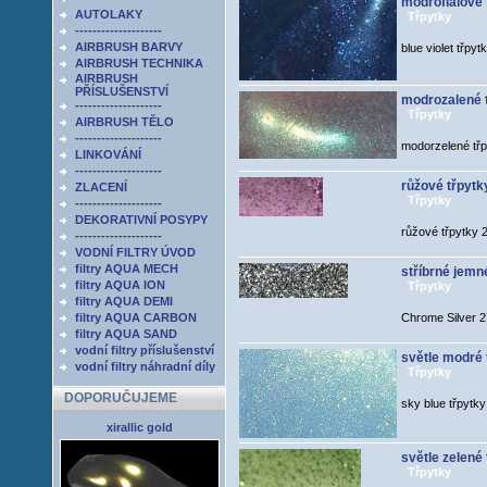
modrofialové 
AUTOLAKY
Třpytky
--------------------
AIRBRUSH BARVY
blue violet třpyt
AIRBRUSH TECHNIKA
AIRBRUSH
PŘÍSLUŠENSTVÍ
modrozalené t
--------------------
Třpytky
AIRBRUSH TĚLO
--------------------
modorzelené třp
LINKOVÁNÍ
--------------------
růžové třpytky
ZLACENÍ
Třpytky
--------------------
DEKORATIVNÍ POSYPY
růžové třpytky 
--------------------
VODNÍ FILTRY ÚVOD
filtry AQUA MECH
stříbrné jemn
filtry AQUA ION
Třpytky
filtry AQUA DEMI
filtry AQUA CARBON
Chrome Silver 
filtry AQUA SAND
vodní filtry příslušenství
světle modré 
vodní filtry náhradní díly
Třpytky
DOPORUČUJEME
sky blue třpytk
xirallic gold
světle zelené 
Třpytky