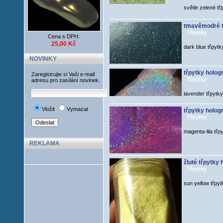
světle zelené tř
tmavěmodré t
Třpytky
Cena s DPH:
25,00 Kč
dark blue třpytk
NOVINKY
třpytky holog
Zaregistrujte si Vaši e-mail
Třpytky
adresu pro zasílání novinek.
lavender třpytk
Vložit
Vymazat
třpytky holog
Třpytky
magenta-lila třp
REKLAMA
žluté třpytky 
Třpytky
sun yellow třpy