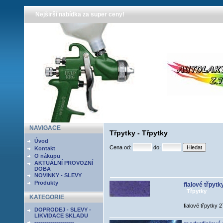
Nejširší nabídka za super ceny!
NAVIGACE
Třpytky - Třpytky
Úvod
Cena od:
do:
Kontakt
O nákupu
AKTUÁLNÍ PROVOZNÍ
DOBA
NOVINKY - SLEVY
Produkty
fialové třpytky
Třpytky
KATEGORIE
fialové třpytky 
DOPRODEJ - SLEVY -
LIKVIDACE SKLADU
--------------------