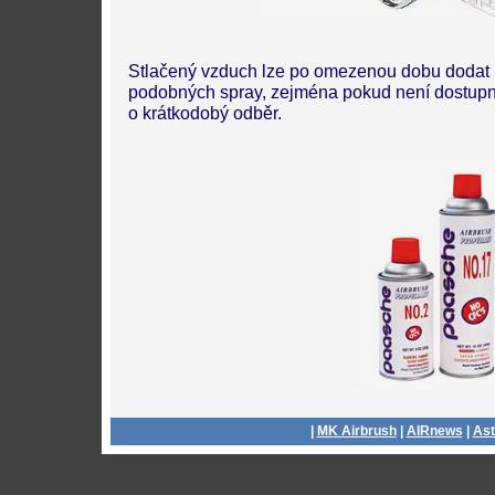
Stlačený vzduch lze po omezenou dobu dodat 
podobných spray, zejména pokud není dostupný
o krátkodobý odběr.
|
MK Airbrush
|
AIRnews
|
Ast